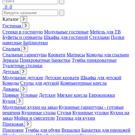
0
0
Каталог
Гостиная
Стенки в гостиную
Модульные гостиные
Мебель для ТВ
Буфеты и серванты
Шкафы для гостиной
Стеллажи
Полки
навесные
Библиотеки
Спальня
Спальные гарнитуры
Кровати
Матрасы
Комоды для спальни
Зеркала
Прикроватные банкетки
Тумбы прикроватные
Туалетные столики
Детская
Модульные детские
Детские кровати
Шкафы для детской
Комоды
Столы для детской
Компьютерные кресла
Диваны
Прямые
Угловые
Детские
Мягкие кресла
Еврокнижки
Кухня
Модульные кухни на заказ
Кухонные гарнитуры - готовые
решения
Кухонные столы
Стулья
Кухонные уголки
Кухни на
заказ
Мойки и смесители
Техника для кухни
Прихожая
Прихожие
Тумбы для обуви
Вешалки
Банкетки для прихожей