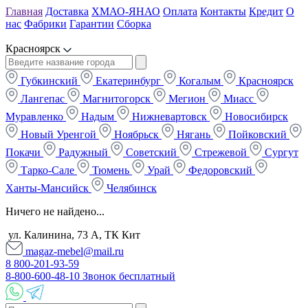
Главная
Доставка
ХМАО-ЯНАО
Оплата
Контакты
Кредит
О
нас
Фабрики
Гарантии
Сборка
Красноярск
Губкинский
Екатеринбург
Когалым
Красноярск
Лангепас
Магнитогорск
Мегион
Миасс
Муравленко
Надым
Нижневартовск
Новосибирск
Новый Уренгой
Ноябрьск
Нягань
Пойковский
Покачи
Радужный
Советский
Стрежевой
Сургут
Тарко-Сале
Тюмень
Урай
Федоровский
Ханты-Мансийск
Челябинск
Ничего не найдено...
ул. Калинина, 73 А, ТК Кит
magaz-mebel@mail.ru
8 800-201-93-59
8-800-600-48-10 Звонок бесплатный