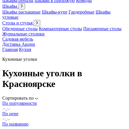
Шкафы-пеналы
Шкафы в прихожую
Комоды
Шкафы
Шкафы распашные
Шкафы-купе
Гардеробные
Шкафы
угловые
Столы и стулья
Обеденные столы
Компьютерные столы
Письменные столы
Журнальные столики
Садовая мебель
Доставка
Акции
Главная
Кухня
Кухонные уголки
Кухонные уголки в
Красноярске
Сортировать по
По популярности
По цене
По названию