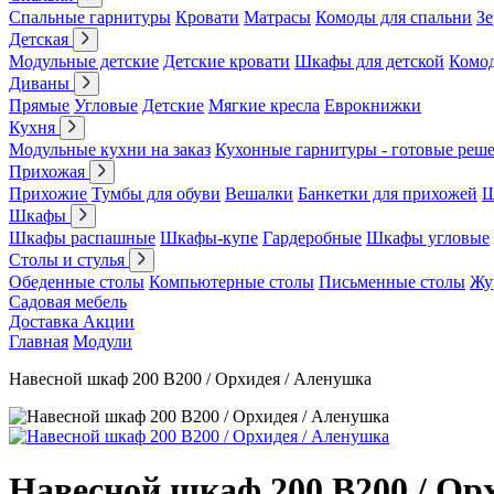
Спальные гарнитуры
Кровати
Матрасы
Комоды для спальни
Зе
Детская
Модульные детские
Детские кровати
Шкафы для детской
Комо
Диваны
Прямые
Угловые
Детские
Мягкие кресла
Еврокнижки
Кухня
Модульные кухни на заказ
Кухонные гарнитуры - готовые реш
Прихожая
Прихожие
Тумбы для обуви
Вешалки
Банкетки для прихожей
Ш
Шкафы
Шкафы распашные
Шкафы-купе
Гардеробные
Шкафы угловые
Столы и стулья
Обеденные столы
Компьютерные столы
Письменные столы
Жу
Садовая мебель
Доставка
Акции
Главная
Модули
Навесной шкаф 200 В200 / Орхидея / Аленушка
Навесной шкаф 200 В200 / Ор