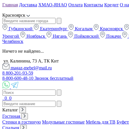
Главная
Доставка
ХМАО-ЯНАО
Оплата
Контакты
Кредит
О на
Красноярск
Губкинский
Екатеринбург
Когалым
Красноярск
Уренгой
Ноябрьск
Нягань
Пойковский
Покачи
Челябинск
Ничего не найдено...
ул. Калинина, 73 А, ТК Кит
magaz-mebel@mail.ru
8 800-201-93-59
8-800-600-48-10 Звонок бесплатный
0
0
Каталог
Гостиная
Стенки в гостиную
Модульные гостиные
Мебель для ТВ
Буфет
Спальня