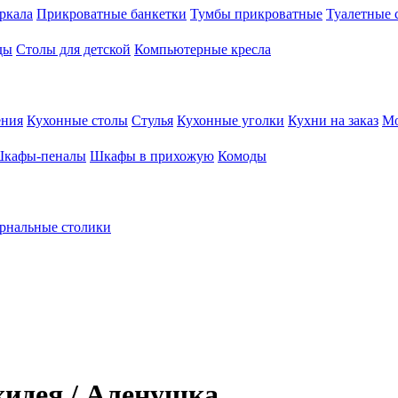
ркала
Прикроватные банкетки
Тумбы прикроватные
Туалетные 
ды
Столы для детской
Компьютерные кресла
ения
Кухонные столы
Стулья
Кухонные уголки
Кухни на заказ
Мо
кафы-пеналы
Шкафы в прихожую
Комоды
рнальные столики
хидея / Аленушка