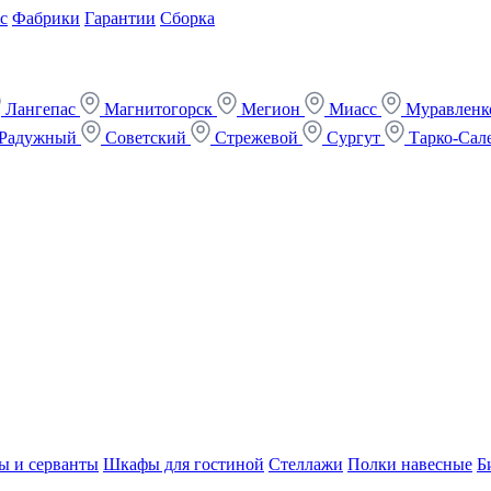
с
Фабрики
Гарантии
Сборка
Лангепас
Магнитогорск
Мегион
Миасс
Муравлен
Радужный
Советский
Стрежевой
Сургут
Тарко-Сал
ы и серванты
Шкафы для гостиной
Стеллажи
Полки навесные
Б