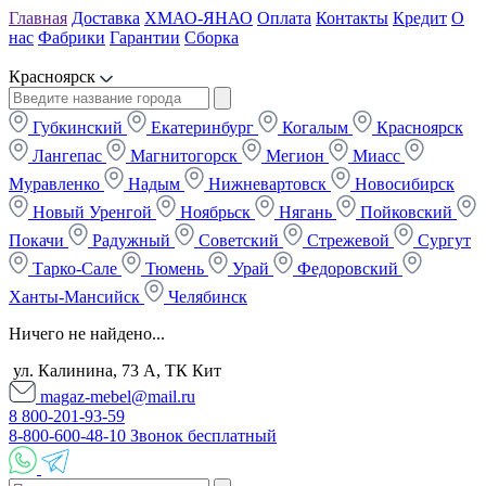
Главная
Доставка
ХМАО-ЯНАО
Оплата
Контакты
Кредит
О
нас
Фабрики
Гарантии
Сборка
Красноярск
Губкинский
Екатеринбург
Когалым
Красноярск
Лангепас
Магнитогорск
Мегион
Миасс
Муравленко
Надым
Нижневартовск
Новосибирск
Новый Уренгой
Ноябрьск
Нягань
Пойковский
Покачи
Радужный
Советский
Стрежевой
Сургут
Тарко-Сале
Тюмень
Урай
Федоровский
Ханты-Мансийск
Челябинск
Ничего не найдено...
ул. Калинина, 73 А, ТК Кит
magaz-mebel@mail.ru
8 800-201-93-59
8-800-600-48-10 Звонок бесплатный