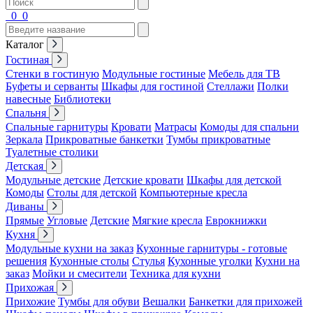
0
0
Каталог
Гостиная
Стенки в гостиную
Модульные гостиные
Мебель для ТВ
Буфеты и серванты
Шкафы для гостиной
Стеллажи
Полки
навесные
Библиотеки
Спальня
Спальные гарнитуры
Кровати
Матрасы
Комоды для спальни
Зеркала
Прикроватные банкетки
Тумбы прикроватные
Туалетные столики
Детская
Модульные детские
Детские кровати
Шкафы для детской
Комоды
Столы для детской
Компьютерные кресла
Диваны
Прямые
Угловые
Детские
Мягкие кресла
Еврокнижки
Кухня
Модульные кухни на заказ
Кухонные гарнитуры - готовые
решения
Кухонные столы
Стулья
Кухонные уголки
Кухни на
заказ
Мойки и смесители
Техника для кухни
Прихожая
Прихожие
Тумбы для обуви
Вешалки
Банкетки для прихожей