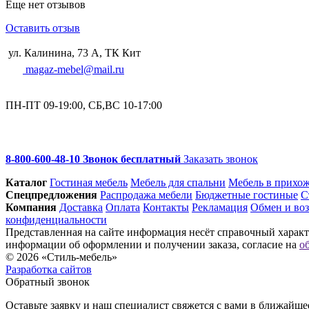
Еще нет отзывов
Оставить отзыв
ул. Калинина, 73 А, ТК Кит
magaz-mebel@mail.ru
ПН-ПТ 09-19:00, СБ,ВС 10-17:00
8-800-600-48-10 Звонок бесплатный
Заказать звонок
Каталог
Гостиная мебель
Мебель для спальни
Мебель в прихо
Спец­предложения
Распродажа мебели
Бюджетные гостиные
С
Компания
Доставка
Оплата
Контакты
Рекламация
Обмен и воз
конфиденциальности
Представленная на сайте информация несёт справочный характе
информации об оформлении и получении заказа, согласие на
о
© 2026 «Стиль-мебель»
Разработка сайтов
Обратный звонок
Оставьте заявку и наш специалист свяжется с вами в ближайше