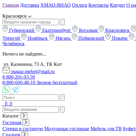
Главная
Доставка
ХМАО-ЯНАО
Оплата
Контакты
Кредит
О на
Красноярск
Губкинский
Екатеринбург
Когалым
Красноярск
Уренгой
Ноябрьск
Нягань
Пойковский
Покачи
Челябинск
Ничего не найдено...
ул. Калинина, 73 А, ТК Кит
magaz-mebel@mail.ru
8 800-201-93-59
8-800-600-48-10 Звонок бесплатный
0
0
Каталог
Гостиная
Стенки в гостиную
Модульные гостиные
Мебель для ТВ
Буфет
Спальня