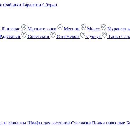
с
Фабрики
Гарантии
Сборка
Лангепас
Магнитогорск
Мегион
Миасс
Муравлен
Радужный
Советский
Стрежевой
Сургут
Тарко-Сал
ы и серванты
Шкафы для гостиной
Стеллажи
Полки навесные
Б