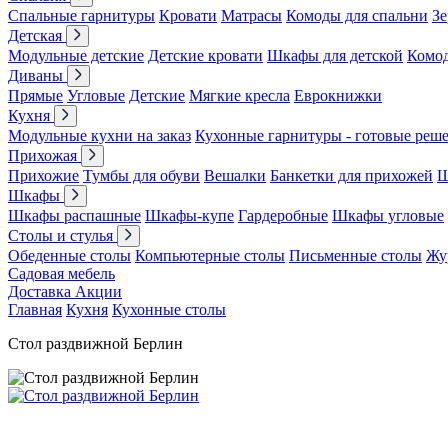
Спальные гарнитуры
Кровати
Матрасы
Комоды для спальни
Зе
Детская
Модульные детские
Детские кровати
Шкафы для детской
Комо
Диваны
Прямые
Угловые
Детские
Мягкие кресла
Еврокнижки
Кухня
Модульные кухни на заказ
Кухонные гарнитуры - готовые реш
Прихожая
Прихожие
Тумбы для обуви
Вешалки
Банкетки для прихожей
Ш
Шкафы
Шкафы распашные
Шкафы-купе
Гардеробные
Шкафы угловые
Столы и стулья
Обеденные столы
Компьютерные столы
Письменные столы
Жу
Садовая мебель
Доставка
Акции
Главная
Кухня
Кухонные столы
Стол раздвижной Берлин