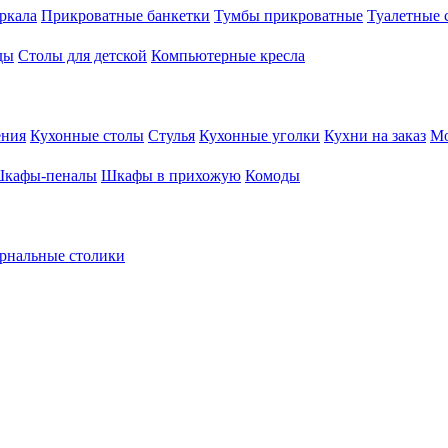
ркала
Прикроватные банкетки
Тумбы прикроватные
Туалетные 
ды
Столы для детской
Компьютерные кресла
ения
Кухонные столы
Стулья
Кухонные уголки
Кухни на заказ
Мо
кафы-пеналы
Шкафы в прихожую
Комоды
рнальные столики