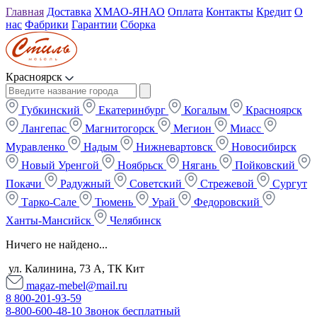
Главная
Доставка
ХМАО-ЯНАО
Оплата
Контакты
Кредит
О
нас
Фабрики
Гарантии
Сборка
Красноярск
Губкинский
Екатеринбург
Когалым
Красноярск
Лангепас
Магнитогорск
Мегион
Миасс
Муравленко
Надым
Нижневартовск
Новосибирск
Новый Уренгой
Ноябрьск
Нягань
Пойковский
Покачи
Радужный
Советский
Стрежевой
Сургут
Тарко-Сале
Тюмень
Урай
Федоровский
Ханты-Мансийск
Челябинск
Ничего не найдено...
ул. Калинина, 73 А, ТК Кит
magaz-mebel@mail.ru
8 800-201-93-59
8-800-600-48-10 Звонок бесплатный