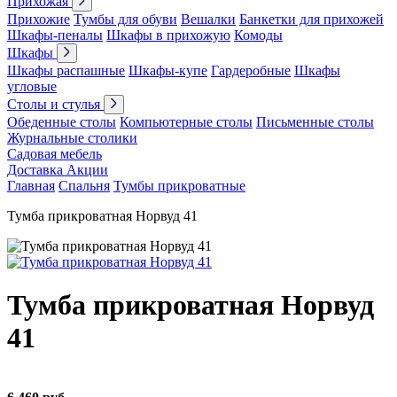
Прихожая
Прихожие
Тумбы для обуви
Вешалки
Банкетки для прихожей
Шкафы-пеналы
Шкафы в прихожую
Комоды
Шкафы
Шкафы распашные
Шкафы-купе
Гардеробные
Шкафы
угловые
Столы и стулья
Обеденные столы
Компьютерные столы
Письменные столы
Журнальные столики
Садовая мебель
Доставка
Акции
Главная
Спальня
Тумбы прикроватные
Тумба прикроватная Норвуд 41
Тумба прикроватная Норвуд
41