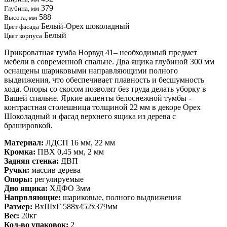
379
Глубина, мм
588
Высота, мм
Белый-Орех шоколадный
Цвет фасада
Белый
Цвет корпуса
Прикроватная тумба Норвуд 41– необходимый предмет
мебели в современной спальне. Два ящика глубиной 300 мм
оснащены шариковыми направляющими полного
выдвижения, что обеспечивает плавность и бесшумность
хода. Опоры со скосом позволят без труда делать уборку в
Вашей спальне. Яркие акценты белоснежной тумбы -
контрастная столешница толщиной 22 мм в декоре Орех
Шоколадный и фасад верхнего ящика из дерева с
брашировкой.
Материал:
ЛДСП 16 мм, 22 мм
Кромка:
ПВХ 0,45 мм, 2 мм
Задняя стенка:
ДВП
Ручки:
массив дерева
Опоры:
регулируемые
Дно ящика:
ХДФО 3мм
Напрвляющие:
шариковые, полного выдвижения
Размер:
ВxШxГ 588x452x379мм
Вес:
20кг
Кол-во упаковок:
2