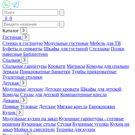
0
0
Каталог
Гостиная
Стенки в гостиную
Модульные гостиные
Мебель для ТВ
Буфеты и серванты
Шкафы для гостиной
Стеллажи
Полки
навесные
Библиотеки
Спальня
Спальные гарнитуры
Кровати
Матрасы
Комоды для спальни
Зеркала
Прикроватные банкетки
Тумбы прикроватные
Туалетные столики
Детская
Модульные детские
Детские кровати
Шкафы для детской
Комоды
Столы для детской
Компьютерные кресла
Диваны
Прямые
Угловые
Детские
Мягкие кресла
Еврокнижки
Кухня
Модульные кухни на заказ
Кухонные гарнитуры - готовые
решения
Кухонные столы
Стулья
Кухонные уголки
Кухни на
заказ
Мойки и смесители
Техника для кухни