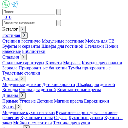
0
0
Каталог
Гостиная
Стенки в гостиную
Модульные гостиные
Мебель для ТВ
Буфеты и серванты
Шкафы для гостиной
Стеллажи
Полки
навесные
Библиотеки
Спальня
Спальные гарнитуры
Кровати
Матрасы
Комоды для спальни
Зеркала
Прикроватные банкетки
Тумбы прикроватные
Туалетные столики
Детская
Модульные детские
Детские кровати
Шкафы для детской
Комоды
Столы для детской
Компьютерные кресла
Диваны
Прямые
Угловые
Детские
Мягкие кресла
Еврокнижки
Кухня
Модульные кухни на заказ
Кухонные гарнитуры - готовые
решения
Кухонные столы
Стулья
Кухонные уголки
Кухни на
заказ
Мойки и смесители
Техника для кухни