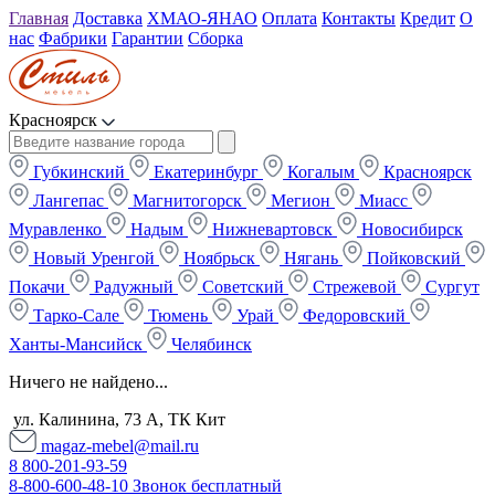
Главная
Доставка
ХМАО-ЯНАО
Оплата
Контакты
Кредит
О
нас
Фабрики
Гарантии
Сборка
Красноярск
Губкинский
Екатеринбург
Когалым
Красноярск
Лангепас
Магнитогорск
Мегион
Миасс
Муравленко
Надым
Нижневартовск
Новосибирск
Новый Уренгой
Ноябрьск
Нягань
Пойковский
Покачи
Радужный
Советский
Стрежевой
Сургут
Тарко-Сале
Тюмень
Урай
Федоровский
Ханты-Мансийск
Челябинск
Ничего не найдено...
ул. Калинина, 73 А, ТК Кит
magaz-mebel@mail.ru
8 800-201-93-59
8-800-600-48-10 Звонок бесплатный