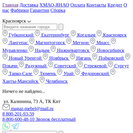
Главная
Доставка
ХМАО-ЯНАО
Оплата
Контакты
Кредит
О
нас
Фабрики
Гарантии
Сборка
Красноярск
Губкинский
Екатеринбург
Когалым
Красноярск
Лангепас
Магнитогорск
Мегион
Миасс
Муравленко
Надым
Нижневартовск
Новосибирск
Новый Уренгой
Ноябрьск
Нягань
Пойковский
Покачи
Радужный
Советский
Стрежевой
Сургут
Тарко-Сале
Тюмень
Урай
Федоровский
Ханты-Мансийск
Челябинск
Ничего не найдено...
ул. Калинина, 73 А, ТК Кит
magaz-mebel@mail.ru
8 800-201-93-59
8-800-600-48-10 Звонок бесплатный