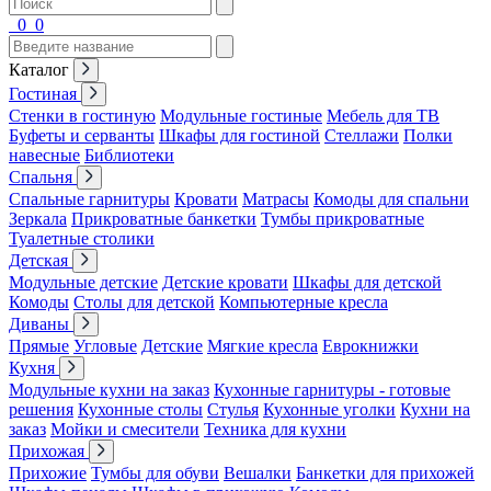
0
0
Каталог
Гостиная
Стенки в гостиную
Модульные гостиные
Мебель для ТВ
Буфеты и серванты
Шкафы для гостиной
Стеллажи
Полки
навесные
Библиотеки
Спальня
Спальные гарнитуры
Кровати
Матрасы
Комоды для спальни
Зеркала
Прикроватные банкетки
Тумбы прикроватные
Туалетные столики
Детская
Модульные детские
Детские кровати
Шкафы для детской
Комоды
Столы для детской
Компьютерные кресла
Диваны
Прямые
Угловые
Детские
Мягкие кресла
Еврокнижки
Кухня
Модульные кухни на заказ
Кухонные гарнитуры - готовые
решения
Кухонные столы
Стулья
Кухонные уголки
Кухни на
заказ
Мойки и смесители
Техника для кухни
Прихожая
Прихожие
Тумбы для обуви
Вешалки
Банкетки для прихожей